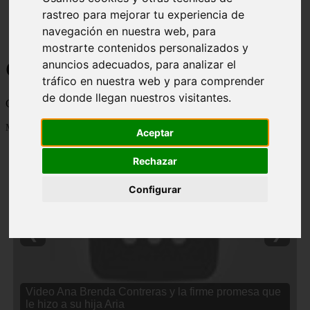
rastreo para mejorar tu experiencia de
navegación en nuestra web, para
mostrarte contenidos personalizados y
Curiosidades y Sabias que
anuncios adecuados, para analizar el
tráfico en nuestra web y para comprender
de donde llegan nuestros visitantes.
Cosas curiosas, curiosidades, noticias impactantes y mucho mas
Mostrando 1 - 24 de 2838 artículos
Aceptar
Rechazar
Configurar
❮
❯
Video Ana Brenda Contreras y la firme promesa que
le hizo a su hija Aria