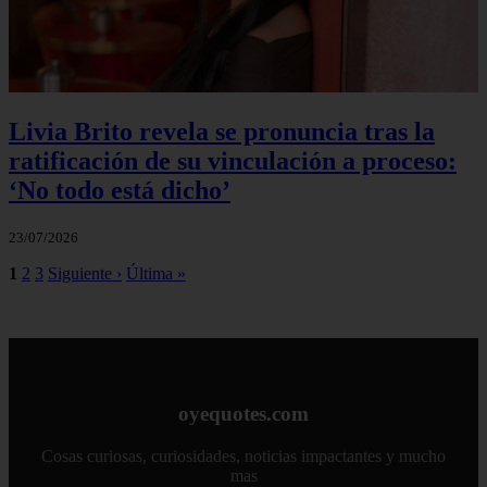
Livia Brito revela se pronuncia tras la
ratificación de su vinculación a proceso:
‘No todo está dicho’
23/07/2026
1
2
3
Siguiente ›
Última »
oyequotes.com
Cosas curiosas, curiosidades, noticias impactantes y mucho
mas