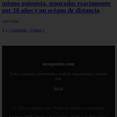
mismo guionista, separadas exactamente
por 16 años y un océano de distancia
19/07/2026
1
2
3
Siguiente ›
Última »
oyequotes.com
Cosas curiosas, curiosidades, noticias impactantes y mucho
mas
Inicio
© 2026 oyequotes.com. Todos los derechos reservados.
Sitemap
|
RSS
|
Política de Cookies
|
Política de Privacidad
|