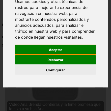
Usamos cookies y otras técnicas de
rastreo para mejorar tu experiencia de
navegación en nuestra web, para
mostrarte contenidos personalizados y
Curiosidades y Sabias que
anuncios adecuados, para analizar el
tráfico en nuestra web y para comprender
de donde llegan nuestros visitantes.
Cosas curiosas, curiosidades, noticias impactantes y mucho mas
Mostrando 1 - 24 de 2833 artículos
Aceptar
Rechazar
Configurar
❮
❯
Video Ana Brenda Contreras y la firme promesa que
le hizo a su hija Aria