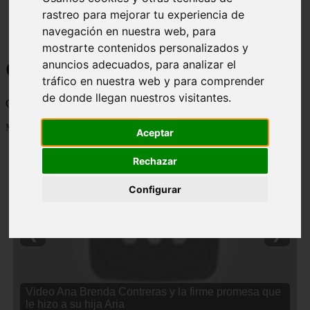
rastreo para mejorar tu experiencia de
navegación en nuestra web, para
mostrarte contenidos personalizados y
Curiosidades y Sabias que
anuncios adecuados, para analizar el
tráfico en nuestra web y para comprender
de donde llegan nuestros visitantes.
Cosas curiosas, curiosidades, noticias impactantes y mucho mas
Mostrando 1 - 24 de 2838 artículos
Aceptar
Rechazar
Configurar
❮
❯
Video Ana Brenda Contreras y la firme promesa que
le hizo a su hija Aria