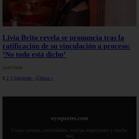
Livia Brito revela se pronuncia tras la
ratificación de su vinculación a proceso:
‘No todo está dicho’
23/07/2026
1
2
3
Siguiente ›
Última »
oyequotes.com
Cosas curiosas, curiosidades, noticias impactantes y mucho
mas