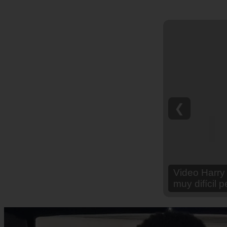
❮
Video Ana Br