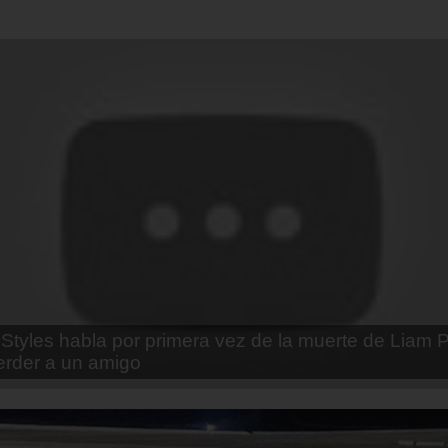
enda Contreras y la firme promesa que le hizo a su 