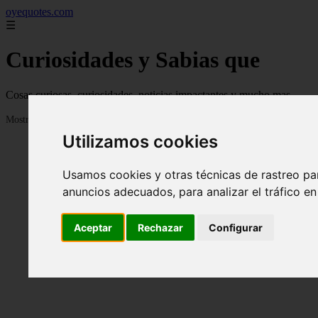
oyequotes.com
☰
Curiosidades y Sabias que
Cosas curiosas, curiosidades, noticias impactantes y mucho mas
Mostrando 1 - 24 de 2833 artículos
Utilizamos cookies
Usamos cookies y otras técnicas de rastreo pa
anuncios adecuados, para analizar el tráfico e
Aceptar
Rechazar
Configurar