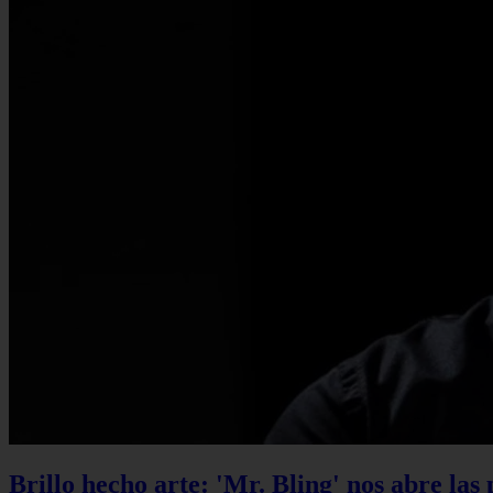
Brillo hecho arte: 'Mr. Bling' nos abre las