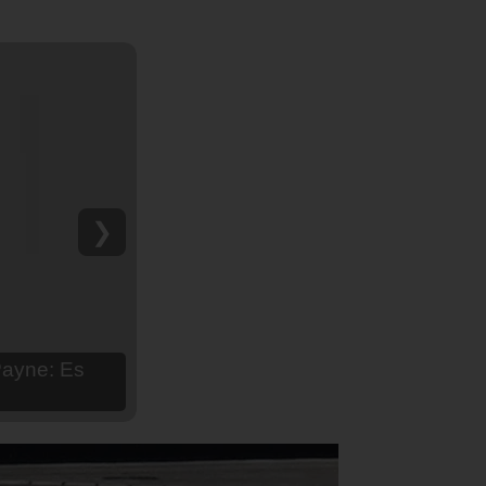
❯
hija Aria