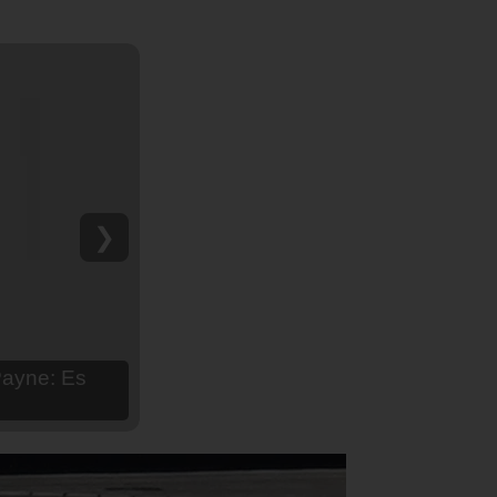
❯
hija Aria