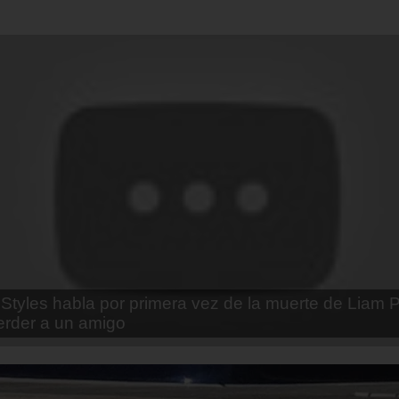
enda Contreras y la firme promesa que le hizo a su 