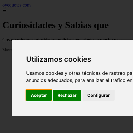
oyequotes.com
☰
Curiosidades y Sabias que
Cosas curiosas, curiosidades, noticias impactantes y mucho mas
Mostrando 1 - 24 de 2833 artículos
Utilizamos cookies
Usamos cookies y otras técnicas de rastreo pa
anuncios adecuados, para analizar el tráfico e
Aceptar
Rechazar
Configurar