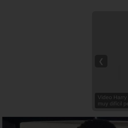
❮
Video Ana Br