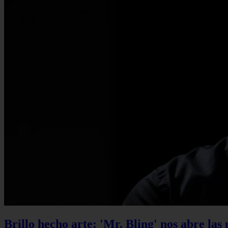
Brillo hecho arte: 'Mr. Bling' nos abre las