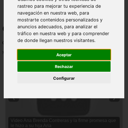
rastreo para mejorar tu experiencia de
navegación en nuestra web, para
mostrarte contenidos personalizados y
Curiosidades y Sabias que
anuncios adecuados, para analizar el
tráfico en nuestra web y para comprender
de donde llegan nuestros visitantes.
Cosas curiosas, curiosidades, noticias impactantes y mucho mas
Mostrando 1 - 24 de 2838 artículos
Aceptar
Rechazar
Configurar
❮
❯
Video Ana Brenda Contreras y la firme promesa que
le hizo a su hija Aria