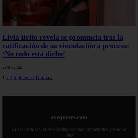
Livia Brito revela se pronuncia tras la
ratificación de su vinculación a proceso:
‘No todo está dicho’
23/07/2026
1
2
3
Siguiente ›
Última »
oyequotes.com
Cosas curiosas, curiosidades, noticias impactantes y mucho
mas