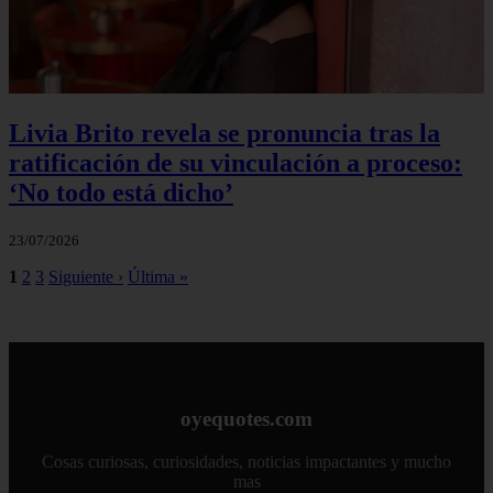
Livia Brito revela se pronuncia tras la
ratificación de su vinculación a proceso:
‘No todo está dicho’
23/07/2026
1
2
3
Siguiente ›
Última »
oyequotes.com
Cosas curiosas, curiosidades, noticias impactantes y mucho
mas