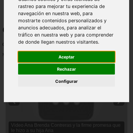
rastreo para mejorar tu experiencia de
navegación en nuestra web, para
mostrarte contenidos personalizados y
Curiosidades y Sabias que
anuncios adecuados, para analizar el
tráfico en nuestra web y para comprender
de donde llegan nuestros visitantes.
Cosas curiosas, curiosidades, noticias impactantes y mucho mas
Mostrando 1 - 24 de 2838 artículos
Aceptar
Rechazar
Configurar
❮
❯
Video Ana Brenda Contreras y la firme promesa que
le hizo a su hija Aria