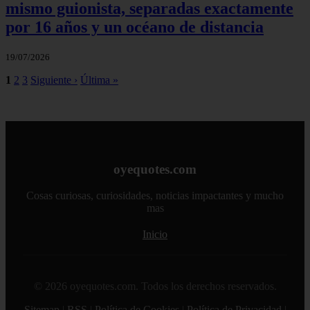
mismo guionista, separadas exactamente
por 16 años y un océano de distancia
19/07/2026
1
2
3
Siguiente ›
Última »
oyequotes.com
Cosas curiosas, curiosidades, noticias impactantes y mucho
mas
Inicio
© 2026 oyequotes.com. Todos los derechos reservados.
Sitemap
|
RSS
|
Política de Cookies
|
Política de Privacidad
|