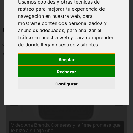
Usamos cookies y otras técnicas de
rastreo para mejorar tu experiencia de
navegación en nuestra web, para
mostrarte contenidos personalizados y
Curiosidades y Sabias que
anuncios adecuados, para analizar el
tráfico en nuestra web y para comprender
de donde llegan nuestros visitantes.
Cosas curiosas, curiosidades, noticias impactantes y mucho mas
Mostrando 1 - 24 de 2833 artículos
Aceptar
Rechazar
Configurar
❮
❯
Video Ana Brenda Contreras y la firme promesa que
le hizo a su hija Aria