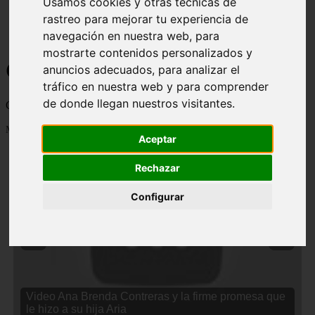
Usamos cookies y otras técnicas de
rastreo para mejorar tu experiencia de
navegación en nuestra web, para
mostrarte contenidos personalizados y
Curiosidades y Sabias que
anuncios adecuados, para analizar el
tráfico en nuestra web y para comprender
de donde llegan nuestros visitantes.
Cosas curiosas, curiosidades, noticias impactantes y mucho mas
Mostrando 1 - 24 de 2834 artículos
Aceptar
Rechazar
Configurar
❮
❯
Video Ana Brenda Contreras y la firme promesa que
le hizo a su hija Aria