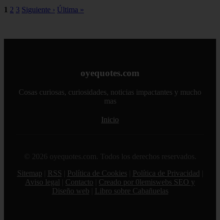
1
2
3
Siguiente ›
Última »
oyequotes.com
Cosas curiosas, curiosidades, noticias impactantes y mucho
mas
Inicio
© 2026 oyequotes.com. Todos los derechos reservados.
Sitemap
|
RSS
|
Política de Cookies
|
Política de Privacidad
|
Aviso legal
|
Contacto
|
Creado por 0lemiswebs SEO y
Diseño web
|
Libro sobre Cabañuelas