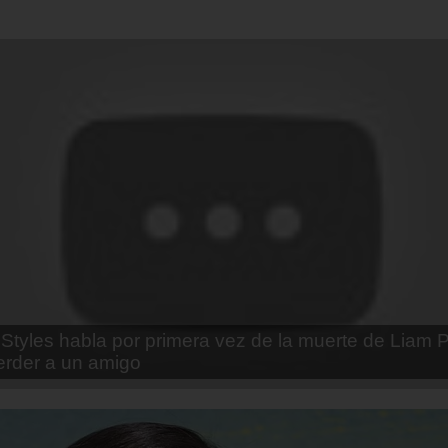
enda Contreras y la firme promesa que le hizo a su 