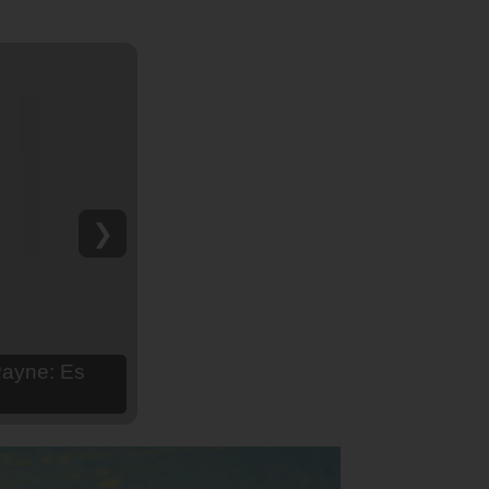
❯
hija Aria