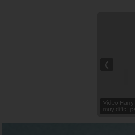
❮
Video Ana Br