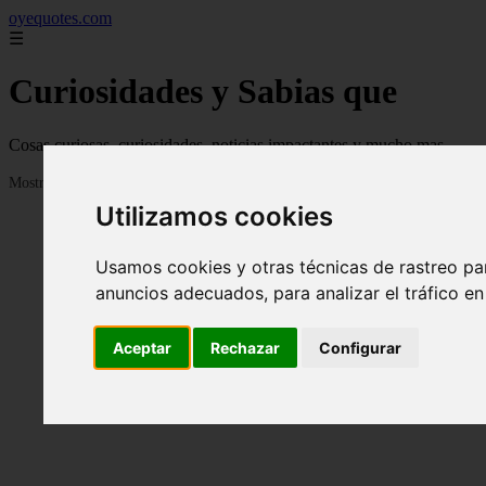
oyequotes.com
☰
Curiosidades y Sabias que
Cosas curiosas, curiosidades, noticias impactantes y mucho mas
Mostrando 1 - 24 de 2838 artículos
Utilizamos cookies
Usamos cookies y otras técnicas de rastreo pa
anuncios adecuados, para analizar el tráfico e
Aceptar
Rechazar
Configurar