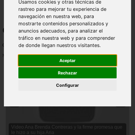
Usamos cookies y otras técnicas de
rastreo para mejorar tu experiencia de
navegación en nuestra web, para
mostrarte contenidos personalizados y
Curiosidades y Sabias que
anuncios adecuados, para analizar el
tráfico en nuestra web y para comprender
de donde llegan nuestros visitantes.
Cosas curiosas, curiosidades, noticias impactantes y mucho mas
Mostrando 1 - 24 de 2833 artículos
Aceptar
Rechazar
Configurar
❮
❯
Video Ana Brenda Contreras y la firme promesa que
le hizo a su hija Aria