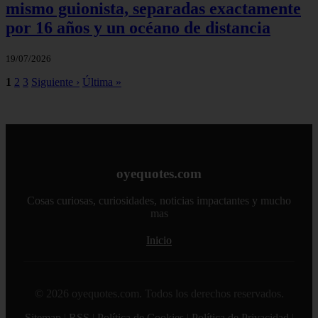
mismo guionista, separadas exactamente
por 16 años y un océano de distancia
19/07/2026
1
2
3
Siguiente ›
Última »
oyequotes.com
Cosas curiosas, curiosidades, noticias impactantes y mucho
mas
Inicio
© 2026 oyequotes.com. Todos los derechos reservados.
Sitemap
|
RSS
|
Política de Cookies
|
Política de Privacidad
|