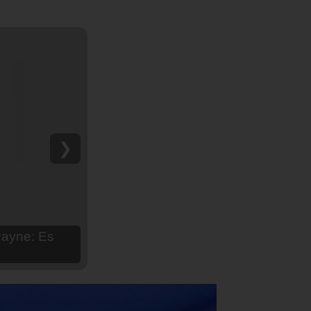
❯
hija Aria