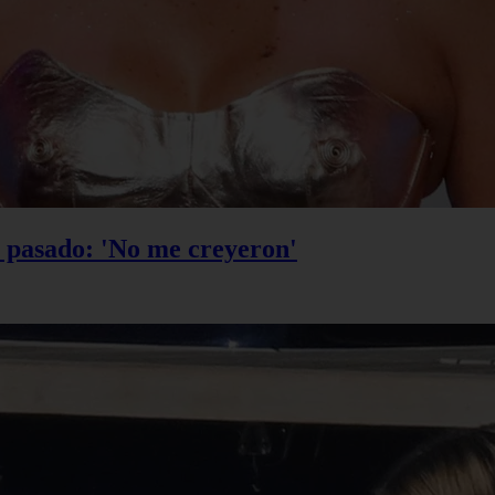
u pasado: 'No me creyeron'