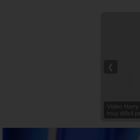
❮
Video Ana Br