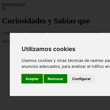
oyequotes.com
☰
Curiosidades y Sabias que
Cosas curiosas, curiosidades, noticias impactantes y mucho mas
Mostrando 1 - 24 de 2834 artículos
Utilizamos cookies
Usamos cookies y otras técnicas de rastreo pa
anuncios adecuados, para analizar el tráfico e
Aceptar
Rechazar
Configurar