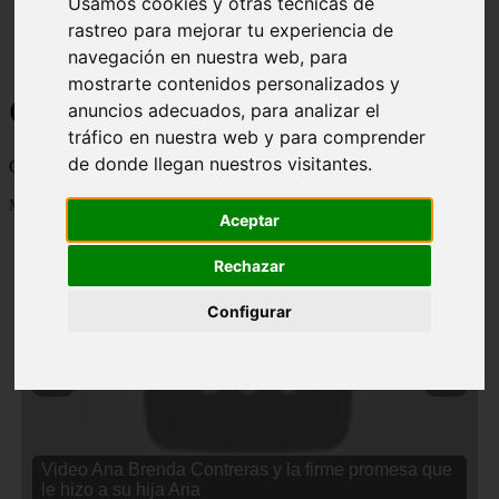
Usamos cookies y otras técnicas de
rastreo para mejorar tu experiencia de
navegación en nuestra web, para
mostrarte contenidos personalizados y
Curiosidades y Sabias que
anuncios adecuados, para analizar el
tráfico en nuestra web y para comprender
de donde llegan nuestros visitantes.
Cosas curiosas, curiosidades, noticias impactantes y mucho mas
Mostrando 1 - 24 de 2833 artículos
Aceptar
Rechazar
Configurar
❮
❯
Video Ana Brenda Contreras y la firme promesa que
le hizo a su hija Aria