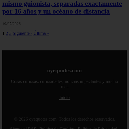
mismo guionista, separadas exactamente
por 16 años y un océano de distancia
19/07/2026
1
2
3
Siguiente ›
Última »
oyequotes.com
Cosas curiosas, curiosidades, noticias impactantes y mucho
mas
Inicio
© 2026 oyequotes.com. Todos los derechos reservados.
Sitemap
|
RSS
|
Política de Cookies
|
Política de Privacidad
|