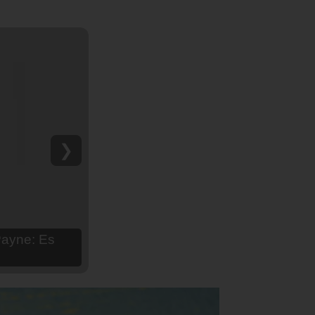
❯
hija Aria