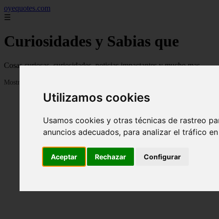
oyequotes.com
☰
Curiosidades y Sabias que
Cosas curiosas, curiosidades, noticias impactantes y mucho mas
Mostrando 1 - 24 de 2838 artículos
Utilizamos cookies
Usamos cookies y otras técnicas de rastreo pa
anuncios adecuados, para analizar el tráfico e
Aceptar
Rechazar
Configurar