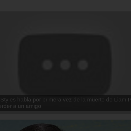
enda Contreras y la firme promesa que le hizo a su 