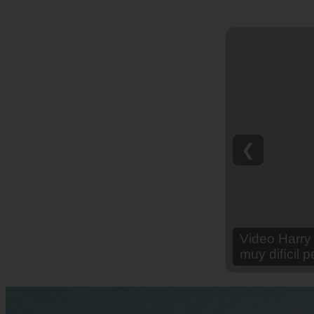
❮
Video Ana Br