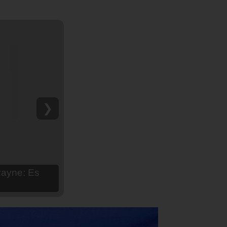
❯
hija Aria