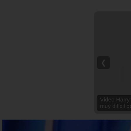
❮
Video Ana Br