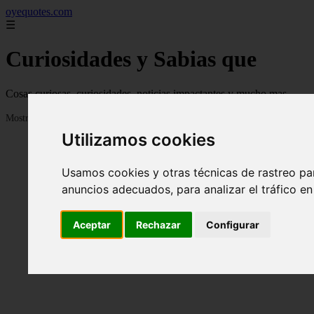
oyequotes.com
☰
Curiosidades y Sabias que
Cosas curiosas, curiosidades, noticias impactantes y mucho mas
Mostrando 1 - 24 de 2834 artículos
Utilizamos cookies
Usamos cookies y otras técnicas de rastreo pa
anuncios adecuados, para analizar el tráfico e
Aceptar
Rechazar
Configurar