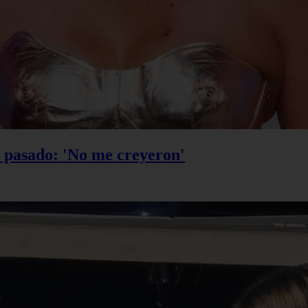
u pasado: 'No me creyeron'