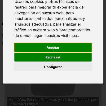
Usamos cookies y otras técnicas de
rastreo para mejorar tu experiencia de
navegación en nuestra web, para
mostrarte contenidos personalizados y
Curiosidades y Sabias que
anuncios adecuados, para analizar el
tráfico en nuestra web y para comprender
de donde llegan nuestros visitantes.
Cosas curiosas, curiosidades, noticias impactantes y mucho mas
Mostrando 1 - 24 de 2833 artículos
Aceptar
Rechazar
Configurar
❮
❯
Video Ana Brenda Contreras y la firme promesa que
le hizo a su hija Aria