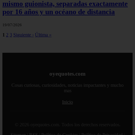
mismo guionista, separadas exactamente
por 16 años y un océano de distancia
19/07/2026
1
2
3
Siguiente ›
Última »
oyequotes.com
Cosas curiosas, curiosidades, noticias impactantes y mucho
mas
Inicio
© 2026 oyequotes.com. Todos los derechos reservados.
Sitemap
|
RSS
|
Política de Cookies
|
Política de Privacidad
|