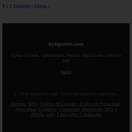
1
2
3
Siguiente ›
Última »
oyequotes.com
Cosas curiosas, curiosidades, noticias impactantes y mucho
mas
Inicio
© 2026 oyequotes.com. Todos los derechos reservados.
Sitemap
|
RSS
|
Política de Cookies
|
Política de Privacidad
|
Aviso legal
|
Contacto
|
Creado por 0lemiswebs SEO y
Diseño web
|
Libro sobre Cabañuelas