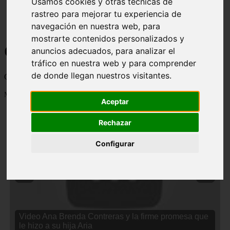
Usamos cookies y otras técnicas de
rastreo para mejorar tu experiencia de
navegación en nuestra web, para
mostrarte contenidos personalizados y
Curiosidades y Sabias que
anuncios adecuados, para analizar el
tráfico en nuestra web y para comprender
de donde llegan nuestros visitantes.
Cosas curiosas, curiosidades, noticias impactantes y mucho mas
Mostrando 1 - 24 de 2834 artículos
Aceptar
Rechazar
Configurar
❮
❯
Video Ana Brenda Contreras y la firme promesa que
le hizo a su hija Aria