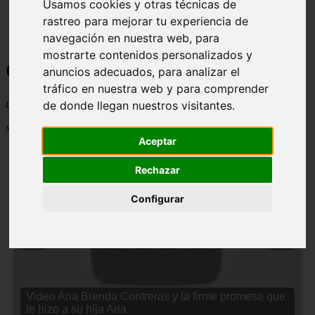
Usamos cookies y otras técnicas de
rastreo para mejorar tu experiencia de
navegación en nuestra web, para
mostrarte contenidos personalizados y
Curiosidades y Sabias que
anuncios adecuados, para analizar el
tráfico en nuestra web y para comprender
de donde llegan nuestros visitantes.
Cosas curiosas, curiosidades, noticias impactantes y mucho mas
Mostrando 1 - 24 de 2833 artículos
Aceptar
Rechazar
Configurar
❮
❯
Video Ana Brenda Contreras y la firme promesa que
le hizo a su hija Aria