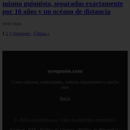
mismo guionista, separadas exactamente
por 16 años y un océano de distancia
19/07/2026
1
2
3
Siguiente ›
Última »
oyequotes.com
Cosas curiosas, curiosidades, noticias impactantes y mucho
mas
Inicio
© 2026 oyequotes.com. Todos los derechos reservados.
Sitemap
|
RSS
|
Política de Cookies
|
Política de Privacidad
|