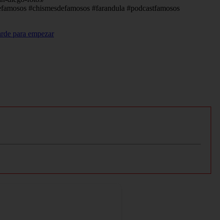
sdefamosos #chismesdefamosos #farandula #podcastfamosos
arde para empezar