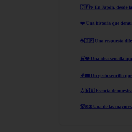
🇯🇵✨ En Japón, desde la i
❤️ Una historia que demue
☕🇯🇵 Una respuesta difer
🛒❤️ Una idea sencilla qu
🎉🚌 Un gesto sencillo q
💧🇬🇧 Escocia demuestra
🐻‍❄️❄️ Una de las mayores