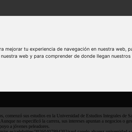
nado su ingreso a la universidad: Nunca es tarde para empezar
nado su ingreso a la universidad: Nunca es
ra mejorar tu experiencia de navegación en nuestra web, p
n nuestra web y para comprender de donde llegan nuestros v
os, comenzó sus estudios en la Universidad de Estudios Integrales de S
unque no especificó la carrera, sus intereses apuntan a negocios o ges
apoyo a jóvenes peleadores.
.com/us-es/celebrities/20260407894202/saul-canelo-alvarez-universidad-s