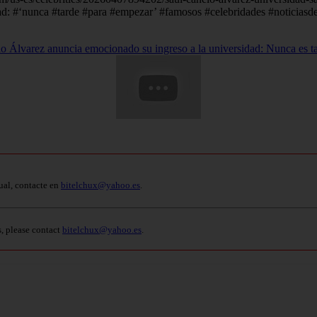
ad: #‘nunca #tarde #para #empezar’ #famosos #celebridades #noticia
o Álvarez anuncia emocionado su ingreso a la universidad: Nunca es t
ual, contacte en
bitelchux@yahoo.es
.
s, please contact
bitelchux@yahoo.es
.