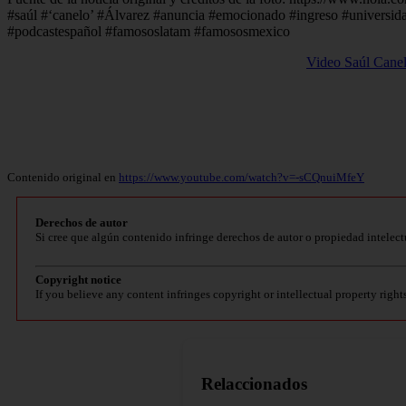
#saúl #‘canelo’ #Álvarez #anuncia #emocionado #ingreso #universid
#podcastespañol #famososlatam #famososmexico
Video Saúl Canel
Contenido original en
https://www.youtube.com/watch?v=-sCQnuiMfeY
Derechos de autor
Si cree que algún contenido infringe derechos de autor o propiedad intelect
Copyright notice
If you believe any content infringes copyright or intellectual property right
Relaccionados