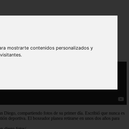
 tarde para empezar
ara mostrarte contenidos personalizados y
isitantes.
an Diego, compartiendo fotos de su primer día. Escribió que nunca es
tión deportiva. El boxeador planea retirarse en unos dos años para
an-diego-fotos/