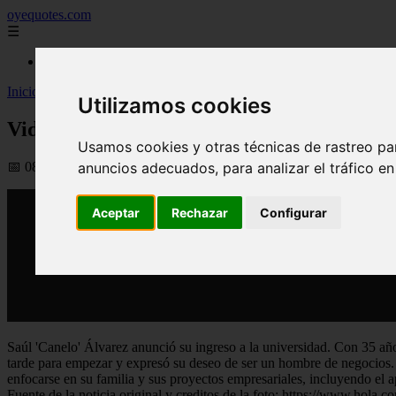
oyequotes.com
☰
Inicio
Inicio
>
yt-famososlatam
>
Video Saúl Canelo Álvarez anuncia emocio
Utilizamos cookies
Video Saúl Canelo Álvarez anuncia emocio
Usamos cookies y otras técnicas de rastreo pa
📅 08/04/2026
anuncios adecuados, para analizar el tráfico e
Aceptar
Rechazar
Configurar
Saúl 'Canelo' Álvarez anunció su ingreso a la universidad. Con 35 añ
tarde para empezar y expresó su deseo de ser un hombre de negocios. A
enfocarse en su familia y sus proyectos empresariales, incluyendo el 
Fuente de la noticia original y creditos de la foto: https://www.hola