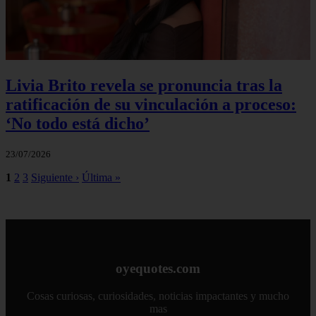
Livia Brito revela se pronuncia tras la
ratificación de su vinculación a proceso:
‘No todo está dicho’
23/07/2026
1
2
3
Siguiente ›
Última »
oyequotes.com
Cosas curiosas, curiosidades, noticias impactantes y mucho
mas