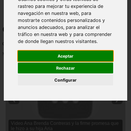
rastreo para mejorar tu experiencia de
navegación en nuestra web, para
mostrarte contenidos personalizados y
Curiosidades y Sabias que
anuncios adecuados, para analizar el
tráfico en nuestra web y para comprender
de donde llegan nuestros visitantes.
Cosas curiosas, curiosidades, noticias impactantes y mucho mas
Mostrando 1 - 24 de 2838 artículos
Aceptar
Rechazar
Configurar
❮
❯
Video Ana Brenda Contreras y la firme promesa que
le hizo a su hija Aria