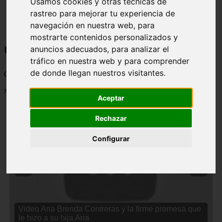
Usamos cookies y otras técnicas de
rastreo para mejorar tu experiencia de
navegación en nuestra web, para
mostrarte contenidos personalizados y
Curiosidades y Sabias que
anuncios adecuados, para analizar el
tráfico en nuestra web y para comprender
de donde llegan nuestros visitantes.
Cosas curiosas, curiosidades, noticias impactantes y mucho mas
Mostrando 1 - 24 de 2834 artículos
Aceptar
Rechazar
Configurar
❮
❯
Video Ana Brenda Contreras y la firme promesa que
le hizo a su hija Aria