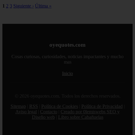
1
2
3
Siguiente ›
Última »
oyequotes.com
Cosas curiosas, curiosidades, noticias impactantes y mucho
mas
Inicio
© 2026 oyequotes.com. Todos los derechos reservados.
Sitemap
|
RSS
|
Política de Cookies
|
Política de Privacidad
|
Aviso legal
|
Contacto
|
Creado por 0lemiswebs SEO y
Diseño web
|
Libro sobre Cabañuelas