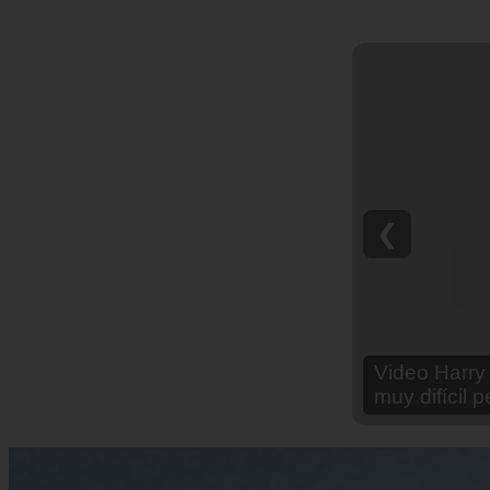
❮
Video Ana Br