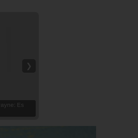
❯
hija Aria