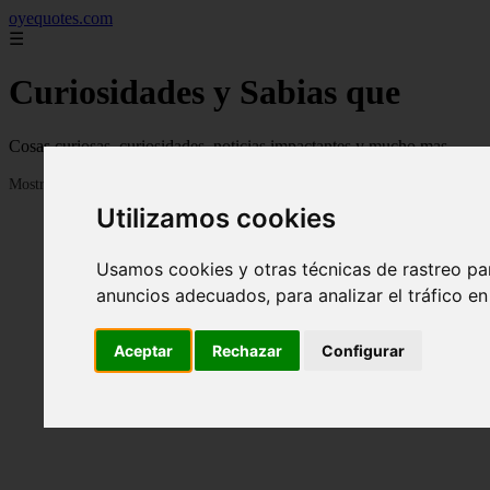
oyequotes.com
☰
Curiosidades y Sabias que
Cosas curiosas, curiosidades, noticias impactantes y mucho mas
Mostrando 1 - 24 de 2838 artículos
Utilizamos cookies
Usamos cookies y otras técnicas de rastreo pa
anuncios adecuados, para analizar el tráfico e
Aceptar
Rechazar
Configurar