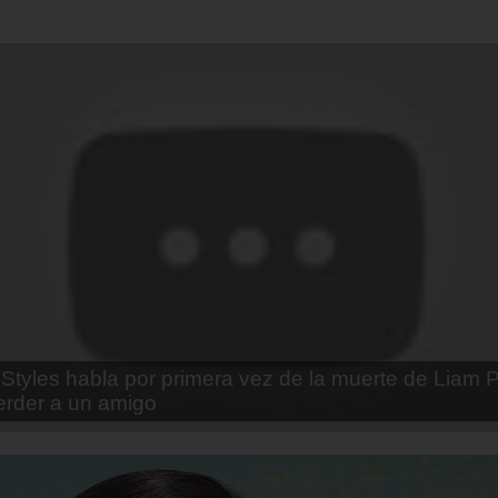
enda Contreras y la firme promesa que le hizo a su 