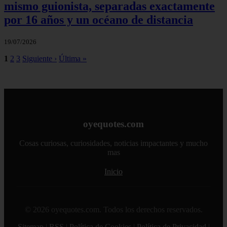
mismo guionista, separadas exactamente
por 16 años y un océano de distancia
19/07/2026
1
2
3
Siguiente ›
Última »
oyequotes.com
Cosas curiosas, curiosidades, noticias impactantes y mucho
mas
Inicio
© 2026 oyequotes.com. Todos los derechos reservados.
Sitemap
|
RSS
|
Política de Cookies
|
Política de Privacidad
|