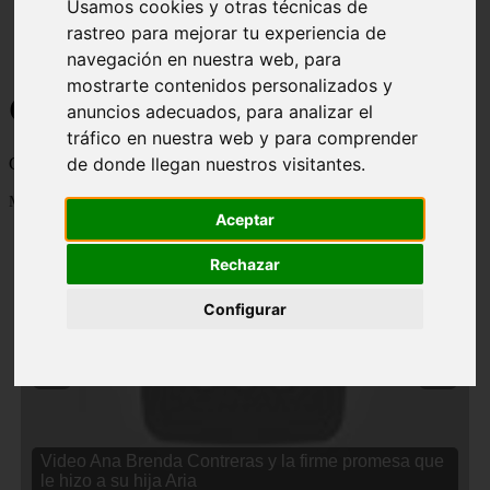
Usamos cookies y otras técnicas de
rastreo para mejorar tu experiencia de
navegación en nuestra web, para
mostrarte contenidos personalizados y
Curiosidades y Sabias que
anuncios adecuados, para analizar el
tráfico en nuestra web y para comprender
de donde llegan nuestros visitantes.
Cosas curiosas, curiosidades, noticias impactantes y mucho mas
Mostrando 1 - 24 de 2833 artículos
Aceptar
Rechazar
Configurar
❮
❯
Video Ana Brenda Contreras y la firme promesa que
le hizo a su hija Aria