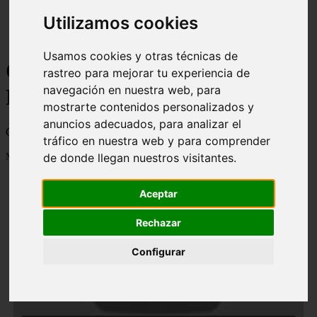
Utilizamos cookies
Usamos cookies y otras técnicas de
Curiosidades y Sabias que -
rastreo para mejorar tu experiencia de
navegación en nuestra web, para
Página 2
mostrarte contenidos personalizados y
anuncios adecuados, para analizar el
Cosas curiosas, curiosidades, noticias impactantes y mucho mas
tráfico en nuestra web y para comprender
Mostrando 25 - 48 de 2833 artículos
de donde llegan nuestros visitantes.
Aceptar
Rechazar
Configurar
❮
❯