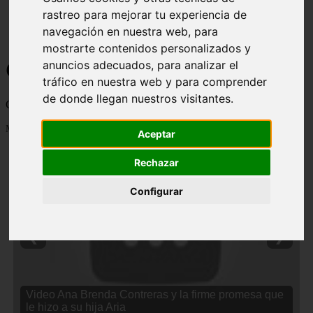
rastreo para mejorar tu experiencia de
navegación en nuestra web, para
mostrarte contenidos personalizados y
Curiosidades y Sabias que
anuncios adecuados, para analizar el
tráfico en nuestra web y para comprender
de donde llegan nuestros visitantes.
Cosas curiosas, curiosidades, noticias impactantes y mucho mas
Mostrando 1 - 24 de 2838 artículos
Aceptar
Rechazar
Configurar
❮
❯
Video Ana Brenda Contreras y la firme promesa que
le hizo a su hija Aria