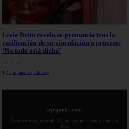
Livia Brito revela se pronuncia tras la
ratificación de su vinculación a proceso:
‘No todo está dicho’
23/07/2026
1
2
3
Siguiente ›
Última »
oyequotes.com
Cosas curiosas, curiosidades, noticias impactantes y mucho
mas