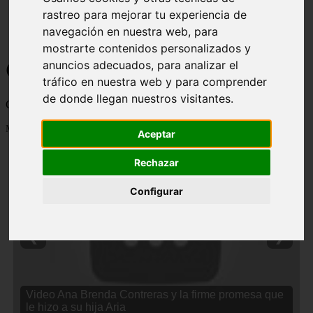
rastreo para mejorar tu experiencia de
navegación en nuestra web, para
mostrarte contenidos personalizados y
Curiosidades y Sabias que
anuncios adecuados, para analizar el
tráfico en nuestra web y para comprender
de donde llegan nuestros visitantes.
Cosas curiosas, curiosidades, noticias impactantes y mucho mas
Mostrando 1 - 24 de 2838 artículos
Aceptar
Rechazar
Configurar
❮
❯
Video Ana Brenda Contreras y la firme promesa que
le hizo a su hija Aria