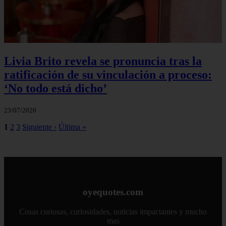
Livia Brito revela se pronuncia tras la
ratificación de su vinculación a proceso:
‘No todo está dicho’
23/07/2026
1
2
3
Siguiente ›
Última »
oyequotes.com
Cosas curiosas, curiosidades, noticias impactantes y mucho
mas