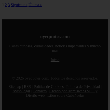
1
2
3
Siguiente ›
Última »
oyequotes.com
Cosas curiosas, curiosidades, noticias impactantes y mucho
mas
Inicio
© 2026 oyequotes.com. Todos los derechos reservados.
Sitemap
|
RSS
|
Política de Cookies
|
Política de Privacidad
|
Aviso legal
|
Contacto
|
Creado por 0lemiswebs SEO y
Diseño web
|
Libro sobre Cabañuelas