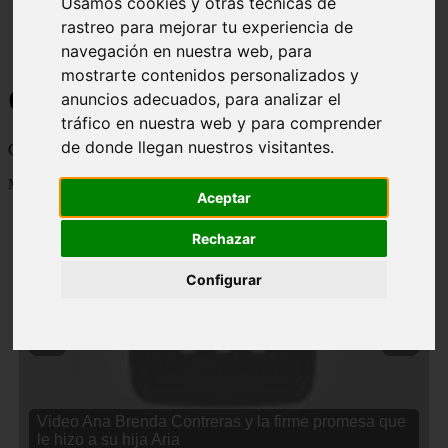
Usamos cookies y otras técnicas de
rastreo para mejorar tu experiencia de
navegación en nuestra web, para
mostrarte contenidos personalizados y
Curiosidades y Sabias que
anuncios adecuados, para analizar el
tráfico en nuestra web y para comprender
de donde llegan nuestros visitantes.
Cosas curiosas, curiosidades, noticias impactantes y mucho mas
Mostrando 1 - 24 de 2834 artículos
Aceptar
Rechazar
Configurar
❮
❯
Video Ana Brenda Contreras y la firme promesa que
le hizo a su hija Aria