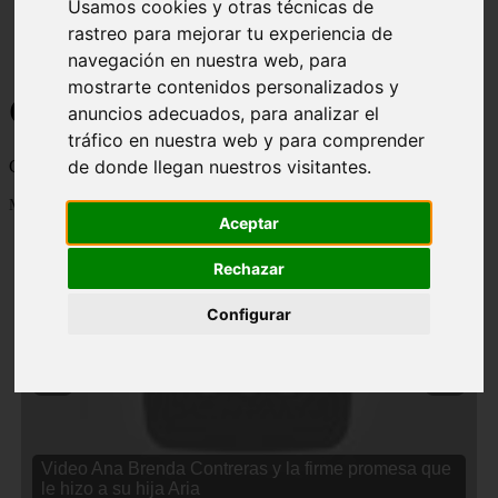
Usamos cookies y otras técnicas de
rastreo para mejorar tu experiencia de
navegación en nuestra web, para
mostrarte contenidos personalizados y
Curiosidades y Sabias que
anuncios adecuados, para analizar el
tráfico en nuestra web y para comprender
de donde llegan nuestros visitantes.
Cosas curiosas, curiosidades, noticias impactantes y mucho mas
Mostrando 1 - 24 de 2833 artículos
Aceptar
Rechazar
Configurar
❮
❯
Video Ana Brenda Contreras y la firme promesa que
le hizo a su hija Aria