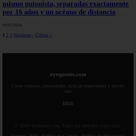
mismo guionista, separadas exactamente
por 16 años y un océano de distancia
19/07/2026
1
2
3
Siguiente ›
Última »
oyequotes.com
Cosas curiosas, curiosidades, noticias impactantes y mucho
mas
Inicio
© 2026 oyequotes.com. Todos los derechos reservados.
Sitemap
|
RSS
|
Política de Cookies
|
Política de Privacidad
|