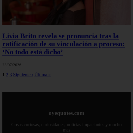
Livia Brito revela se pronuncia tras la
ratificación de su vinculación a proceso:
‘No todo está dicho’
23/07/2026
1
2
3
Siguiente ›
Última »
oyequotes.com
Cosas curiosas, curiosidades, noticias impactantes y mucho
mas