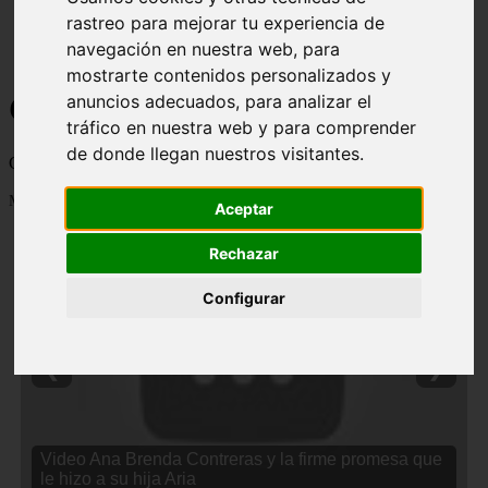
rastreo para mejorar tu experiencia de
navegación en nuestra web, para
mostrarte contenidos personalizados y
Curiosidades y Sabias que
anuncios adecuados, para analizar el
tráfico en nuestra web y para comprender
de donde llegan nuestros visitantes.
Cosas curiosas, curiosidades, noticias impactantes y mucho mas
Mostrando 1 - 24 de 2838 artículos
Aceptar
Rechazar
Configurar
❮
❯
Video Ana Brenda Contreras y la firme promesa que
le hizo a su hija Aria