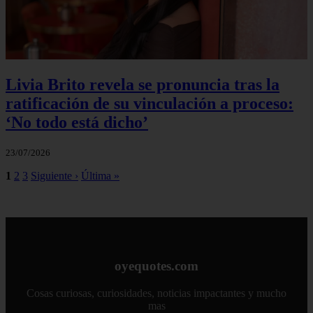
Livia Brito revela se pronuncia tras la
ratificación de su vinculación a proceso:
‘No todo está dicho’
23/07/2026
1
2
3
Siguiente ›
Última »
oyequotes.com
Cosas curiosas, curiosidades, noticias impactantes y mucho
mas