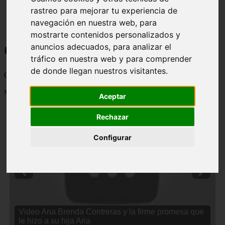
rastreo para mejorar tu experiencia de
navegación en nuestra web, para
mostrarte contenidos personalizados y
Curiosidades y Sabias que
anuncios adecuados, para analizar el
tráfico en nuestra web y para comprender
de donde llegan nuestros visitantes.
Cosas curiosas, curiosidades, noticias impactantes y mucho mas
Mostrando 1 - 24 de 2838 artículos
Aceptar
Rechazar
Configurar
❮
❯
Video Ana Brenda Contreras y la firme promesa que
le hizo a su hija Aria