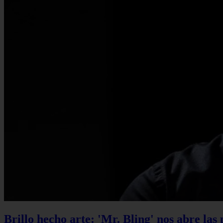
Brillo hecho arte: 'Mr. Bling' nos abre las