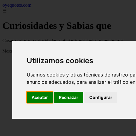
oyequotes.com
☰
Curiosidades y Sabias que
Cosas curiosas, curiosidades, noticias impactantes y mucho mas
Mostrando 1 - 24 de 2833 artículos
Utilizamos cookies
Usamos cookies y otras técnicas de rastreo pa
anuncios adecuados, para analizar el tráfico e
Aceptar
Rechazar
Configurar