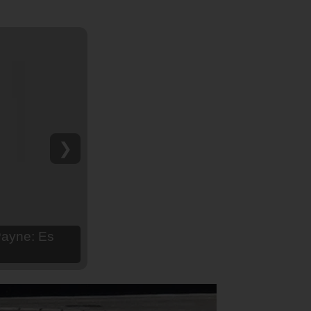
❯
hija Aria