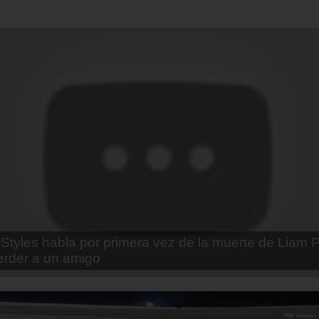
enda Contreras y la firme promesa que le hizo a su 