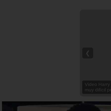
❮
Video Ana Br