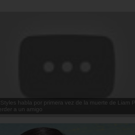
enda Contreras y la firme promesa que le hizo a su 