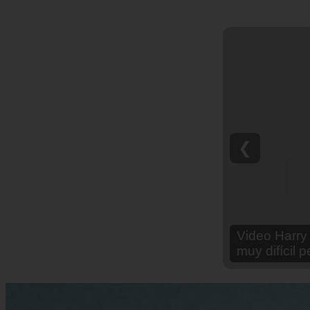
❮
Video Ana Br