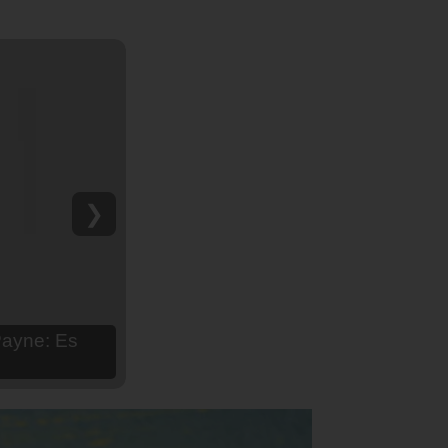
❯
hija Aria