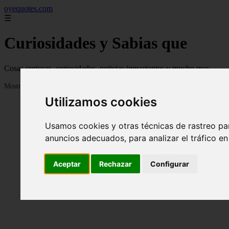
oyequotes.com
☰
Curiosidades y Sabias que
Cosas curiosas, curiosidades, noticias impactantes y mucho mas
Mostrando 1 - 24 de 2838 artículos
Utilizamos cookies
Usamos cookies y otras técnicas de rastreo pa
anuncios adecuados, para analizar el tráfico e
Aceptar
Rechazar
Configurar