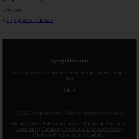
20/07/2026
1
2
3
Siguiente ›
Última »
oyequotes.com
Cosas curiosas, curiosidades, noticias impactantes y mucho
mas
Inicio
© 2026 oyequotes.com. Todos los derechos reservados.
Sitemap
|
RSS
|
Política de Cookies
|
Política de Privacidad
|
Aviso legal
|
Contacto
|
Creado por 0lemiswebs SEO y
Diseño web
|
Libro sobre Cabañuelas