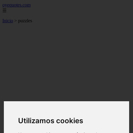
oyequotes.com
☰
Inicio
>
puzzles
Utilizamos cookies