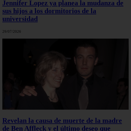
Jennifer Lopez ya planea la mudanza de
sus hijos a los dormitorios de la
universidad
29/07/2026
Revelan la causa de muerte de la madre
de Ben Affleck y el último deseo que