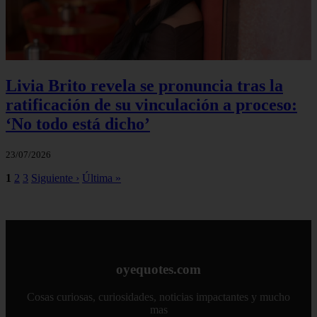
Livia Brito revela se pronuncia tras la
ratificación de su vinculación a proceso:
‘No todo está dicho’
23/07/2026
1
2
3
Siguiente ›
Última »
oyequotes.com
Cosas curiosas, curiosidades, noticias impactantes y mucho
mas