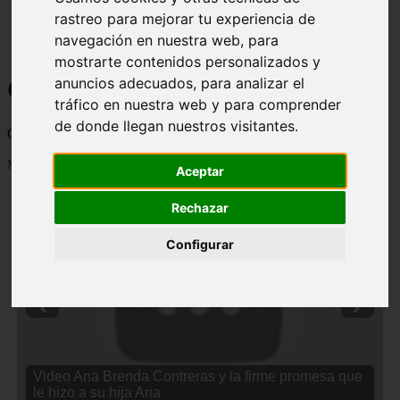
rastreo para mejorar tu experiencia de
navegación en nuestra web, para
mostrarte contenidos personalizados y
Curiosidades y Sabias que
anuncios adecuados, para analizar el
tráfico en nuestra web y para comprender
de donde llegan nuestros visitantes.
Cosas curiosas, curiosidades, noticias impactantes y mucho mas
Mostrando 1 - 24 de 2838 artículos
Aceptar
Rechazar
Configurar
❮
❯
Video Ana Brenda Contreras y la firme promesa que
le hizo a su hija Aria