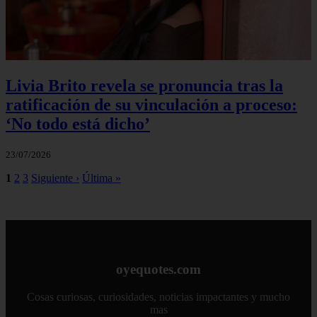
Livia Brito revela se pronuncia tras la
ratificación de su vinculación a proceso:
‘No todo está dicho’
23/07/2026
1
2
3
Siguiente ›
Última »
oyequotes.com
Cosas curiosas, curiosidades, noticias impactantes y mucho
mas