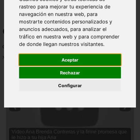
rastreo para mejorar tu experiencia de
navegación en nuestra web, para
mostrarte contenidos personalizados y
Curiosidades y Sabias que
anuncios adecuados, para analizar el
tráfico en nuestra web y para comprender
de donde llegan nuestros visitantes.
Cosas curiosas, curiosidades, noticias impactantes y mucho mas
Mostrando 1 - 24 de 2838 artículos
Aceptar
Rechazar
Configurar
❮
❯
Video Ana Brenda Contreras y la firme promesa que
le hizo a su hija Aria