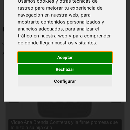
Usamos cookies y otras técnicas de
rastreo para mejorar tu experiencia de
navegación en nuestra web, para
mostrarte contenidos personalizados y
Curiosidades y Sabias que
anuncios adecuados, para analizar el
tráfico en nuestra web y para comprender
de donde llegan nuestros visitantes.
Cosas curiosas, curiosidades, noticias impactantes y mucho mas
Mostrando 1 - 24 de 2834 artículos
Aceptar
Rechazar
Configurar
❮
❯
Video Ana Brenda Contreras y la firme promesa que
le hizo a su hija Aria