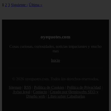
1
2
3
Siguiente ›
Última »
oyequotes.com
Cosas curiosas, curiosidades, noticias impactantes y mucho
mas
Inicio
© 2026 oyequotes.com. Todos los derechos reservados.
Sitemap
|
RSS
|
Política de Cookies
|
Política de Privacidad
|
Aviso legal
|
Contacto
|
Creado por 0lemiswebs SEO y
Diseño web
|
Libro sobre Cabañuelas