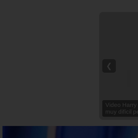
❮
Video Ana Br