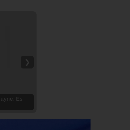
❯
hija Aria