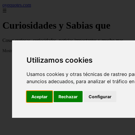
oyequotes.com
☰
Curiosidades y Sabias que
Cosas curiosas, curiosidades, noticias impactantes y mucho mas
Mostrando 1 - 24 de 2834 artículos
Utilizamos cookies
Usamos cookies y otras técnicas de rastreo pa
anuncios adecuados, para analizar el tráfico e
Aceptar
Rechazar
Configurar