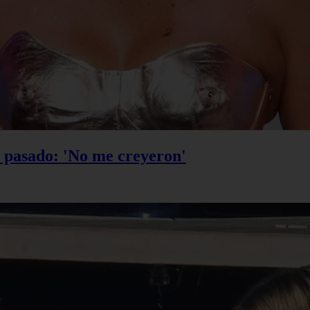
u pasado: 'No me creyeron'