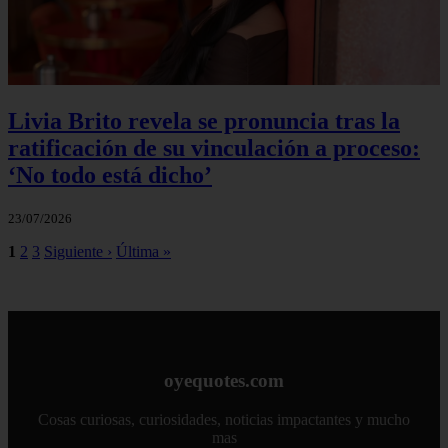
Livia Brito revela se pronuncia tras la
ratificación de su vinculación a proceso:
‘No todo está dicho’
23/07/2026
1
2
3
Siguiente ›
Última »
oyequotes.com
Cosas curiosas, curiosidades, noticias impactantes y mucho
mas