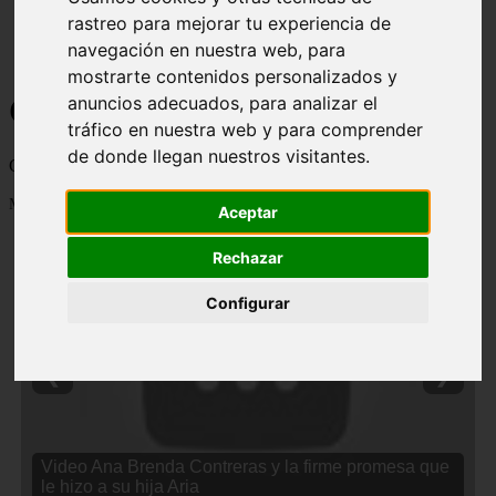
rastreo para mejorar tu experiencia de
navegación en nuestra web, para
mostrarte contenidos personalizados y
Curiosidades y Sabias que
anuncios adecuados, para analizar el
tráfico en nuestra web y para comprender
de donde llegan nuestros visitantes.
Cosas curiosas, curiosidades, noticias impactantes y mucho mas
Mostrando 1 - 24 de 2838 artículos
Aceptar
Rechazar
Configurar
❮
❯
Video Ana Brenda Contreras y la firme promesa que
le hizo a su hija Aria