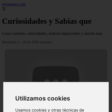
oyequotes.com
☰
Curiosidades y Sabias que
Cosas curiosas, curiosidades, noticias impactantes y mucho mas
Mostrando 1 - 24 de 2839 artículos
Utilizamos cookies
Video Ana Brenda Contreras y la firme promesa que
le hizo a su hija Aria
Usamos cookies y otras técnicas de