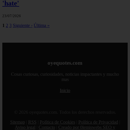
'hate'
23/07/2026
1
2
3
Siguiente ›
Última »
oyequotes.com
Cosas curiosas, curiosidades, noticias impactantes y mucho
mas
Inicio
© 2026 oyequotes.com. Todos los derechos reservados.
Sitemap
|
RSS
|
Política de Cookies
|
Política de Privacidad
|
Aviso legal
|
Contacto
|
Creado por 0lemiswebs SEO y