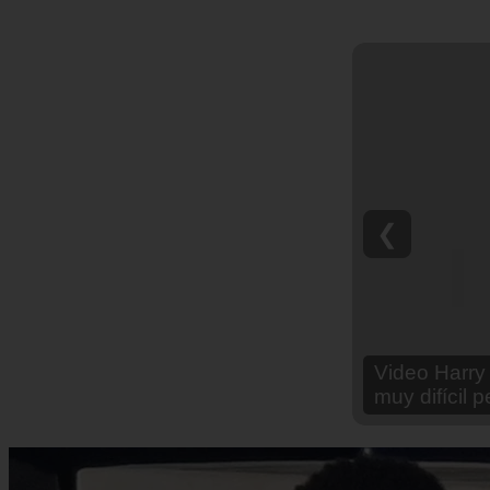
❮
Video Ana Br