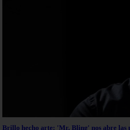
Brillo hecho arte: 'Mr. Bling' nos abre las