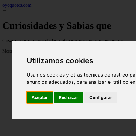
oyequotes.com
☰
Curiosidades y Sabias que
Cosas curiosas, curiosidades, noticias impactantes y mucho mas
Mostrando 1 - 24 de 2833 artículos
Utilizamos cookies
Usamos cookies y otras técnicas de rastreo pa
anuncios adecuados, para analizar el tráfico e
Aceptar
Rechazar
Configurar