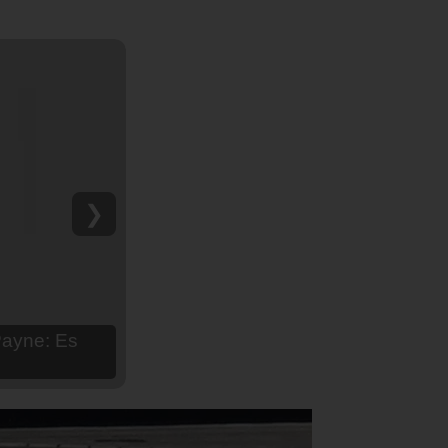
❯
hija Aria