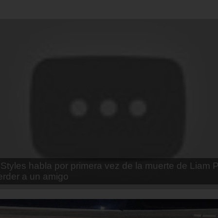
enda Contreras y la firme promesa que le hizo a su 