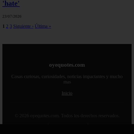
'hate'
23/07/2026
1
2
3
Siguiente ›
Última »
oyequotes.com
Cosas curiosas, curiosidades, noticias impactantes y mucho
mas
Inicio
© 2026 oyequotes.com. Todos los derechos reservados.
Sitemap
|
RSS
|
Política de Cookies
|
Política de Privacidad
|
Aviso legal
|
Contacto
|
Creado por 0lemiswebs SEO y