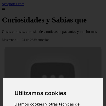
oyequotes.com
☰
Curiosidades y Sabias que
Cosas curiosas, curiosidades, noticias impactantes y mucho mas
Mostrando 1 - 24 de 2839 artículos
Utilizamos cookies
Video Ana Brenda Contreras y la firme promesa que
le hizo a su hija Aria
Usamos cookies y otras técnicas de