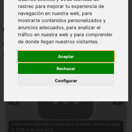
rastreo para mejorar tu experiencia de
navegación en nuestra web, para
mostrarte contenidos personalizados y
Curiosidades y Sabias que
anuncios adecuados, para analizar el
tráfico en nuestra web y para comprender
de donde llegan nuestros visitantes.
Cosas curiosas, curiosidades, noticias impactantes y mucho mas
Mostrando 1 - 24 de 2838 artículos
Aceptar
Rechazar
Configurar
❮
❯
Video Ana Brenda Contreras y la firme promesa que
le hizo a su hija Aria