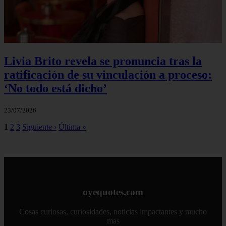
Livia Brito revela se pronuncia tras la
ratificación de su vinculación a proceso:
‘No todo está dicho’
23/07/2026
1
2
3
Siguiente ›
Última »
oyequotes.com
Cosas curiosas, curiosidades, noticias impactantes y mucho
mas