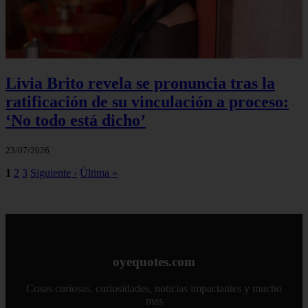
Livia Brito revela se pronuncia tras la
ratificación de su vinculación a proceso:
‘No todo está dicho’
23/07/2026
1
2
3
Siguiente ›
Última »
oyequotes.com
Cosas curiosas, curiosidades, noticias impactantes y mucho
mas