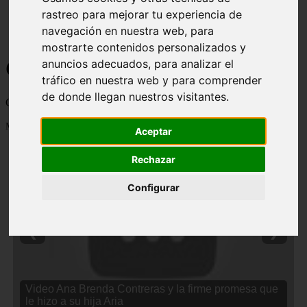
rastreo para mejorar tu experiencia de
navegación en nuestra web, para
mostrarte contenidos personalizados y
Curiosidades y Sabias que
anuncios adecuados, para analizar el
tráfico en nuestra web y para comprender
de donde llegan nuestros visitantes.
Cosas curiosas, curiosidades, noticias impactantes y mucho mas
Mostrando 1 - 24 de 2838 artículos
Aceptar
Rechazar
Configurar
❮
❯
Video Ana Brenda Contreras y la firme promesa que
le hizo a su hija Aria