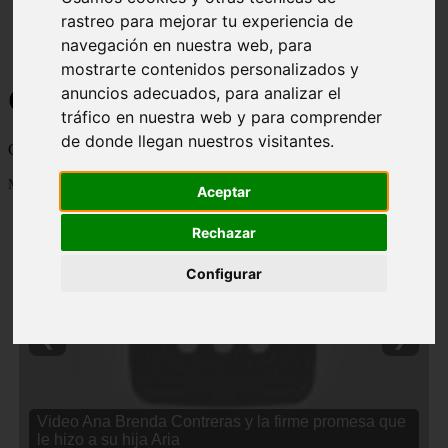
rastreo para mejorar tu experiencia de
navegación en nuestra web, para
mostrarte contenidos personalizados y
Curiosidades y Sabias que
anuncios adecuados, para analizar el
tráfico en nuestra web y para comprender
de donde llegan nuestros visitantes.
Cosas curiosas, curiosidades, noticias impactantes y mucho mas
Mostrando 1 - 24 de 2838 artículos
Aceptar
Rechazar
Configurar
❮
❯
Video Ana Brenda Contreras y la firme promesa que
le hizo a su hija Aria