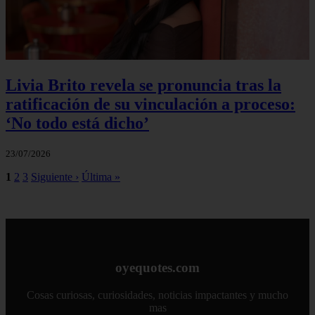
Livia Brito revela se pronuncia tras la
ratificación de su vinculación a proceso:
‘No todo está dicho’
23/07/2026
1
2
3
Siguiente ›
Última »
oyequotes.com
Cosas curiosas, curiosidades, noticias impactantes y mucho
mas