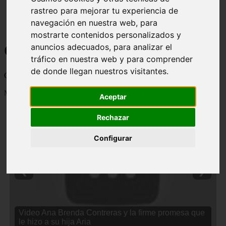
rastreo para mejorar tu experiencia de
navegación en nuestra web, para
mostrarte contenidos personalizados y
Curiosidades y Sabias que
anuncios adecuados, para analizar el
tráfico en nuestra web y para comprender
de donde llegan nuestros visitantes.
Cosas curiosas, curiosidades, noticias impactantes y mucho mas
Mostrando 1 - 24 de 2838 artículos
Aceptar
Rechazar
Configurar
❮
❯
Video Ana Brenda Contreras y la firme promesa que
le hizo a su hija Aria