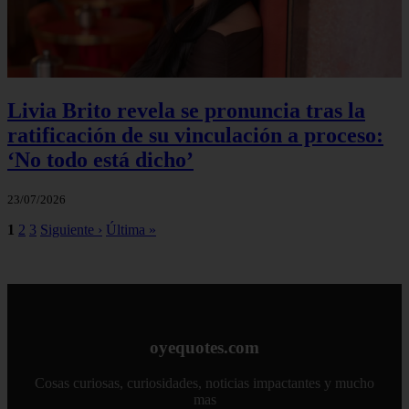
Livia Brito revela se pronuncia tras la
ratificación de su vinculación a proceso:
‘No todo está dicho’
23/07/2026
1
2
3
Siguiente ›
Última »
oyequotes.com
Cosas curiosas, curiosidades, noticias impactantes y mucho
mas