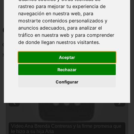
rastreo para mejorar tu experiencia de
navegación en nuestra web, para
mostrarte contenidos personalizados y
Curiosidades y Sabias que
anuncios adecuados, para analizar el
tráfico en nuestra web y para comprender
de donde llegan nuestros visitantes.
Cosas curiosas, curiosidades, noticias impactantes y mucho mas
Mostrando 1 - 24 de 2838 artículos
Aceptar
Rechazar
Configurar
❮
❯
Video Ana Brenda Contreras y la firme promesa que
le hizo a su hija Aria