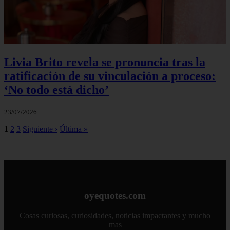
Livia Brito revela se pronuncia tras la
ratificación de su vinculación a proceso:
‘No todo está dicho’
23/07/2026
1
2
3
Siguiente ›
Última »
oyequotes.com
Cosas curiosas, curiosidades, noticias impactantes y mucho
mas