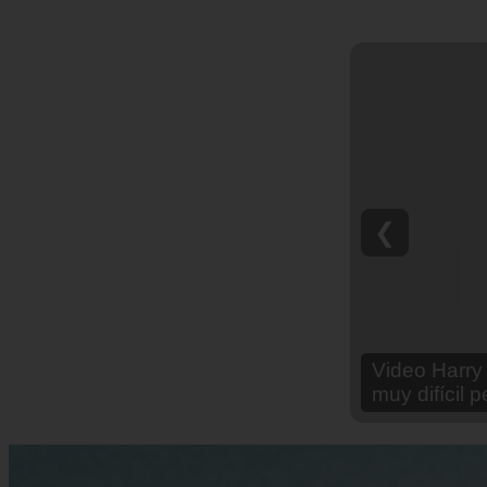
❮
Video Ana Br