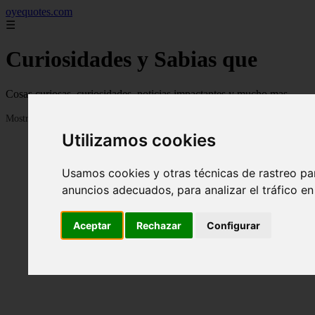
oyequotes.com
☰
Curiosidades y Sabias que
Cosas curiosas, curiosidades, noticias impactantes y mucho mas
Mostrando 1 - 24 de 2838 artículos
Utilizamos cookies
Usamos cookies y otras técnicas de rastreo pa
anuncios adecuados, para analizar el tráfico e
Aceptar
Rechazar
Configurar