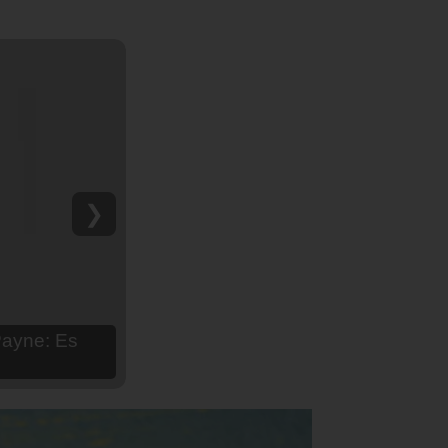
❯
hija Aria