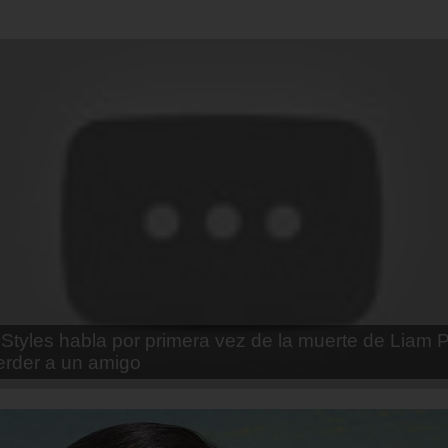
enda Contreras y la firme promesa que le hizo a su 