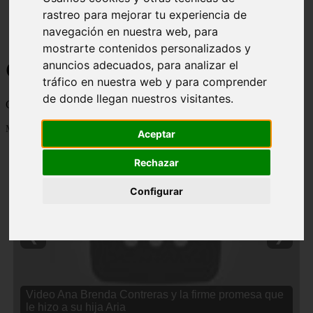
rastreo para mejorar tu experiencia de
navegación en nuestra web, para
mostrarte contenidos personalizados y
Curiosidades y Sabias que
anuncios adecuados, para analizar el
tráfico en nuestra web y para comprender
de donde llegan nuestros visitantes.
Cosas curiosas, curiosidades, noticias impactantes y mucho mas
Mostrando 1 - 24 de 2838 artículos
Aceptar
Rechazar
Configurar
❮
❯
Video Ana Brenda Contreras y la firme promesa que
le hizo a su hija Aria