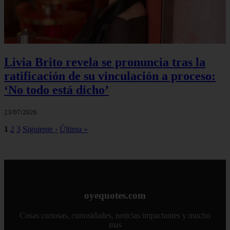
Livia Brito revela se pronuncia tras la
ratificación de su vinculación a proceso:
‘No todo está dicho’
23/07/2026
1
2
3
Siguiente ›
Última »
oyequotes.com
Cosas curiosas, curiosidades, noticias impactantes y mucho
mas