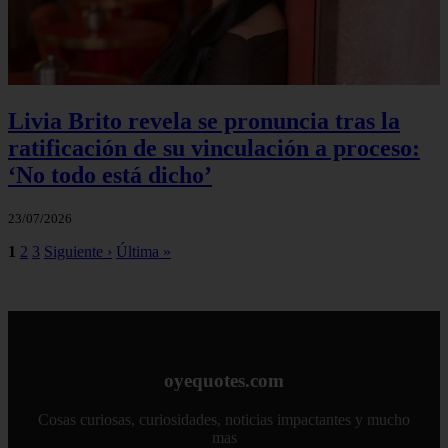
Livia Brito revela se pronuncia tras la
ratificación de su vinculación a proceso:
‘No todo está dicho’
23/07/2026
1
2
3
Siguiente ›
Última »
oyequotes.com
Cosas curiosas, curiosidades, noticias impactantes y mucho
mas