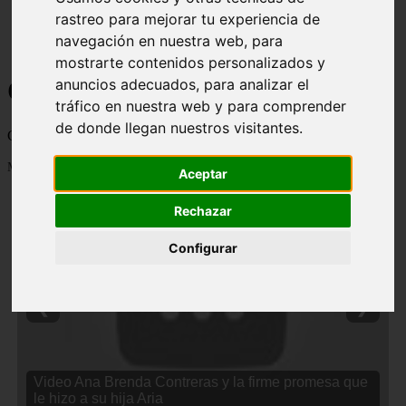
rastreo para mejorar tu experiencia de
navegación en nuestra web, para
mostrarte contenidos personalizados y
Curiosidades y Sabias que
anuncios adecuados, para analizar el
tráfico en nuestra web y para comprender
de donde llegan nuestros visitantes.
Cosas curiosas, curiosidades, noticias impactantes y mucho mas
Mostrando 1 - 24 de 2838 artículos
Aceptar
Rechazar
Configurar
❮
❯
Video Ana Brenda Contreras y la firme promesa que
le hizo a su hija Aria