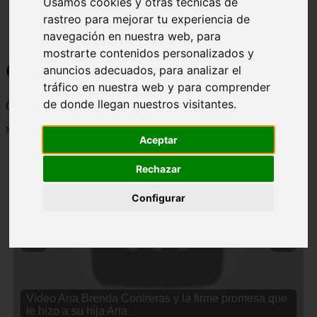
Usamos cookies y otras técnicas de
rastreo para mejorar tu experiencia de
navegación en nuestra web, para
mostrarte contenidos personalizados y
Curiosidades y Sabias que
anuncios adecuados, para analizar el
tráfico en nuestra web y para comprender
de donde llegan nuestros visitantes.
Cosas curiosas, curiosidades, noticias impactantes y mucho mas
Mostrando 1 - 24 de 2834 artículos
Aceptar
Rechazar
Configurar
❮
❯
Video Ana Brenda Contreras y la firme promesa que
le hizo a su hija Aria